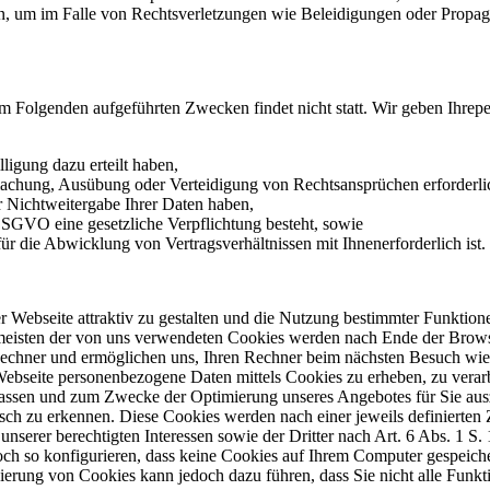
aten, um im Falle von Rechtsverletzungen wie Beleidigungen oder Prop
im Folgenden aufgeführten Zwecken findet nicht statt. Wir geben Ihrepe
ligung dazu erteilt haben,
dmachung, Ausübung oder Verteidigung von Rechtsansprüchen erforderl
r Nichtweitergabe Ihrer Daten haben,
) DSGVO eine gesetzliche Verpflichtung besteht, sowie
für die Abwicklung von Vertragsverhältnissen mit Ihnenerforderlich ist.
Webseite attraktiv zu gestalten und die Nutzung bestimmter Funktione
 meisten der von uns verwendeten Cookies werden nach Ende der Browse
Rechner und ermöglichen uns, Ihren Rechner beim nächsten Besuch wie
e Webseite personenbezogene Daten mittels Cookies zu erheben, zu vera
erfassen und zum Zwecke der Optimierung unseres Angebotes für Sie aus
sch zu erkennen. Diese Cookies werden nach einer jeweils definierten 
serer berechtigten Interessen sowie der Dritter nach Art. 6 Abs. 1 S. 
ch so konfigurieren, dass keine Cookies auf Ihrem Computer gespeiche
vierung von Cookies kann jedoch dazu führen, dass Sie nicht alle Funk