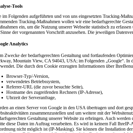
alyse-Tools
e im Folgenden aufgeführten und von uns eingesetzten Tracking-Maßna
mmenden Tracking-Maßnahmen wollen wir eine bedarfsgerechte Gestaltu
ßnahmen ein, um die Nutzung unserer Webseite statistisch zu erfassen 
 Sinne der vorgenannten Vorschrift anzusehen. Die jeweiligen Datenv
ogle Analytics
m Zwecke der bedarfsgerechten Gestaltung und fortlaufenden Optimier
rkway, Mountain View, CA 94043, USA; im Folgenden „Google“. In die
rwendet. Die durch den Cookie erzeugten Informationen über IhreBenu
Browser-Typ/-Version,
verwendetes Betriebssystem,
Referrer-URL (die zuvor besuchte Seite),
Hostname des zugreifenden Rechners (IP-Adresse),
Uhrzeit der Serveranfrage,
rden an einen Server von Google in den USA übertragen und dort gesp
bsiteaktivitäten zusammenzustellen und um weitere mit der Websitenu
darfsgerechten Gestaltung unserer Website zu erbringen. Auch werden di
itte diese Daten im Auftrag verarbeiten. Es wird in keinem Fall Ihre
ordnung nicht möglich ist (IP-Masking). Sie können die Installation de