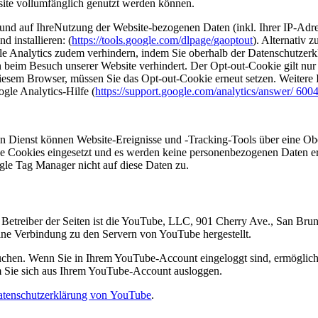
bsite vollumfänglich genutzt werden können.
und auf IhreNutzung der Website-bezogenen Daten (inkl. Ihrer IP-Adre
 installieren: (
https://tools.google.com/dlpage/gaoptout
). Alternativ
 Analytics zudem verhindern, indem Sie oberhalb der Datenschutzerkl
en beim Besuch unserer Website verhindert. Der Opt-out-Cookie gilt nur
diesem Browser, müssen Sie das Opt-out-Cookie erneut setzen. Weiter
gle Analytics-Hilfe (
https://support.google.com/analytics/answer/ 600
en Dienst können Website-Ereignisse und -Tracking-Tools über eine Ob
ne Cookies eingesetzt und es werden keine personenbezogenen Daten e
ogle Tag Manager nicht auf diese Daten zu.
. Betreiber der Seiten ist die YouTube, LLC, 901 Cherry Ave., San B
ine Verbindung zu den Servern von YouTube hergestellt.
suchen. Wenn Sie in Ihrem YouTube-Account eingeloggt sind, ermögliche
em Sie sich aus Ihrem YouTube-Account ausloggen.
tenschutzerklärung von YouTube
.