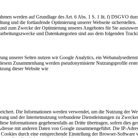
hmen werden auf Grundlage des Art. 6 Abs. 1 S. 1 lit. f) DSGVO durc
ng und die fortlaufende Optimierung unserer Webseite sicherstellen. 
und zum Zwecke der Optimierung unseres Angebotes für Sie auszuwerten
erarbeitungszwecke und Datenkategorien sind aus dem folgenden Track
ung unserer Seiten nutzen wir Google Analytics, ein Webanalysediens
sem Zusammenhang werden pseudonymisierte Nutzungsprofile erstellt 
tzung dieser Website wie
eichert. Die Informationen werden verwendet, um die Nutzung der Web
tzung und der Internetnutzung verbundene Dienstleistungen zu Zweck
ese Informationen gegebenenfalls an Dritte übertragen, sofern dies ges
IP-Adresse mit anderen Daten von Google zusammengeführt. Die IP-Adres
r Cookies durch eine entsprechende Einstellung der Browser-Software v