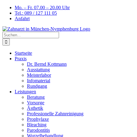
Skip
Mo. – Fr. 07.00 – 20.00 Uhr
to
Tel.: 089 / 127 111 05
content
Anfahrt
Suche
nach:
Startseite
Praxis
Dr. Bernd Kottmann
Ausstattung
Meisterlabor
Infomaterial
Rundgang
Leistungen
Beratung
Vorsorge
Ästhetik
Professionelle Zahnreinigung
Prophylaxe
Bleaching
Parodontitis
Wurzelbehandlung