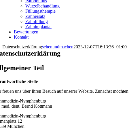
Parodontitis
Wurzelbehandlung
Füllungstherapie
Zahnersatz
Zahnfüllung
Zahnimplantat
Bewertungen
Kontakt
Datenschutzerklärung
sehenundmachen
2023-12-07T16:13:36+01:00
atenschutzerklärung
llgemeiner Teil
rantwortliche Stelle
r freuen uns über Ihren Besuch auf unserer Website. Zunächst möchten w
hnmedizin-Nymphenburg
. med. dent. Bernd Kottmann
hnmedizin-Nymphenburg
manplatz 12
639 München